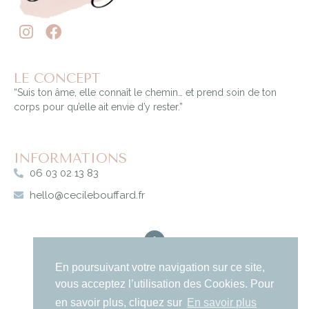
LE CONCEPT
“Suis ton âme, elle connaît le chemin… et prend soin de ton
corps pour qu’elle ait envie d’y rester.”
INFORMATIONS
06 03 02 13 83
hello@cecilebouffard.fr
Top
En poursuivant votre navigation sur ce site,
vous acceptez l’utilisation des Cookies. Pour
en savoir plus, cliquez sur
En savoir plus